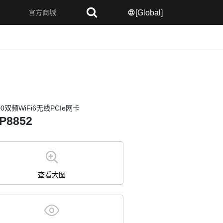
官方商城
[Global]
牙模组
路由模组
IOT模组
4G模组
其他无线模组
00双频WiFi6无线PCIe网卡
P8852
查看大图