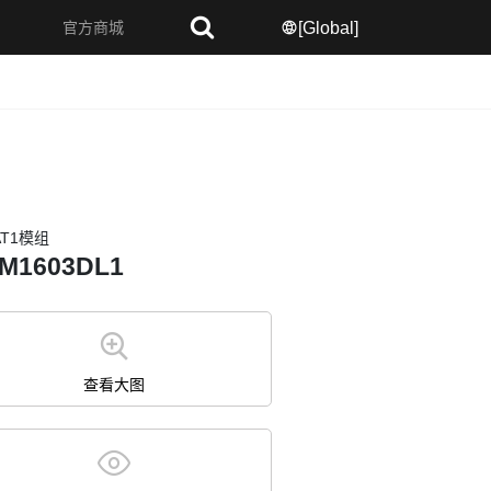
官方商城
[Global]
牙模组
路由模组
IOT模组
4G模组
其他无线模组
AT1模组
-M1603DL1
查看大图