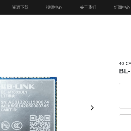
资源下载
视频中心
关于我们
新闻中心
i5模组
WiFi5+蓝牙模组
WiFi4模组
WiFi4+蓝牙模组
蓝
4G C
BL
线路由器
4G路由器