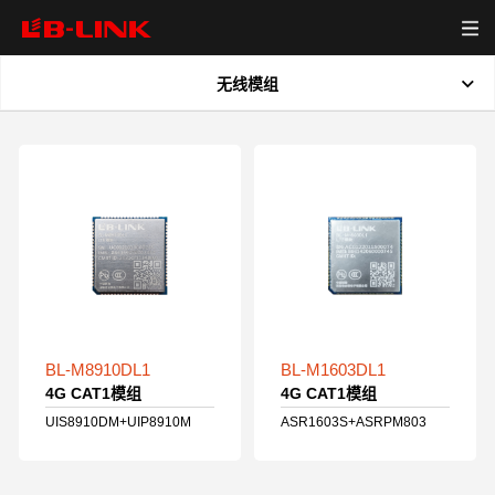
无线模组
首页
全部
产品中心
新品
无线模组
WiFi7模组
资源下载
WiFi6模组
无线路由器
视频中心
WiFi6+蓝牙模组
BL-M8910DL1
BL-M1603DL1
4G CAT1模组
4G CAT1模组
网卡
关于我们
WiFi5+蓝牙模组
UIS8910DM+UIP8910M
ASR1603S+ASRPM803
WiFi5模组
新闻中心